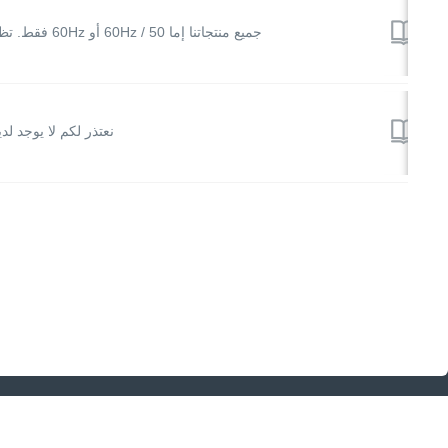
جميع منتجاتنا إما 50 / 60Hz أو 60Hz فقط. تظهر هذه المعلومات في صفحة تفاصيل المنتج في قسم "ورقة البيانات".
نعتذر لكم لا يوجد ل