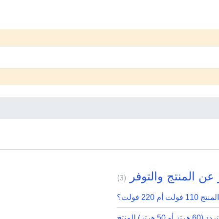
عن المنتج والتوفر
3
لت أم 220 فولت؟
 أو 50 هرتز) للمنتج