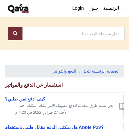
الرئيسية
حلول
Login
الصفحة الرئيسية للحل
الدفع والفواتير
استفسار عن الدفع والفواتير
كيف ادفع ثمن طلبي؟
نحن نقدم طرق متعددة للدفع لتسهيل الأمر عليك. يمكنك اختيار واحد مما يلي: يمكنك الدفع باستخدام بطاقتك الائتمانية مدى او ماستركارد او فيزا من خلال ...
الأحد, 27 فبراير, 2022 في 4:20 م
؟Apple Pay هل يمكنني الدفع مقابل طلبي باستخدام