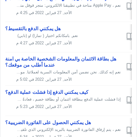
نعم ، Apple Pay متاحة في تطبيقنا الالكتروني: متجر قوقل متجر ابل
الأحد, 27 فبراير, 2022 في 4:25 م
هل يمكنني الدفع بالتقسيط؟
نعم, بامكانكم اختيار ( تمارا) او (تابي)
الأحد, 27 فبراير, 2022 في 4:27 م
هل بطاقة الائتمان والمعلومات الشخصية الخاصة بي آمنة
عندما أطلب من موقعك؟
نعم إنه كذلك. نحن نضمن أمن المعلومات السرية لعملائنا. موقعنا مؤمن بشهادة SSL
الأحد, 27 فبراير, 2022 في 5:02 م
كيف يمكنني الدفع إذا فشلت عملية الدفع؟
إذا فشلت عملية الدفع ببطاقة ائتمان أو بطاقة خصم ، فعادةً ما يكون السبب هو أحد الأسباب التالية: تجاوز مبلغ السحب اليومي الحل 1: قم بزيارة أقرب فرع مصرفي...
الأحد, 27 فبراير, 2022 في 5:23 م
هل يمكنني الحصول على الفاتورة الضريبية؟
نعم ، يتم إرفاق الفاتورة الضريبية بالبريد الإلكتروني الذي تلقيته مع تأكيد الطلب. إذا كنت عميلاً مسجلاً (هذا يعني أن لديك حساب عميل) ، يمكنك تنزيل الفاتو...
الأحد, 27 فبراير, 2022 في 5:34 م