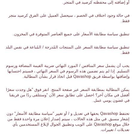
أو إضافته إلى محفظته كرصيد في المتجر.
في حالة وجود اختلاف في الخصم ، سيحصل العميل على الفرق كرصيد متجر
فقط.
تنطبق سياسة مطابقة الأسعار على جميع العناصر المتوفرة في المخزون.
تنطبق سياسة مطابقة السعر على المنتجات المُدرجة / المُباعة في نفس البلد
فقط.
يجب أن يشمل سعر المنافس / المورد النهائي ضريبة القيمة المضافة ورسوم
التسليم. إذا لم يتم تضمين هذه الرسوم في السعر النهائي ، فسيتم احتسابها
وإضافتها بواسطة فريق Qavashop قبل اتخاذ قرار بشأن المطالبة.
يمكن المطالبة بمطابقة السعر عبر صفحة المنتج. انقر فوق "هل وجدت سعرًا
أفضل في مكان آخر؟ احصل على تطابق سعر الآن "وستتلقى ردًا من فريقنا
في غضون يومي عمل.
تحتفظ Qavashop بحقها في تعديل و / أو تغيير "سياسة مطابقة الأسعار" دون
إشعار مسبق. في مثل هذه الحالات ، سيتم إصدار إعلان مرة واحدة فقط من
خلال موقع Qavashop على الويب وتطبيق الجوال لإبلاغ المستخدمين بأي
تعديلات / تغييرات.