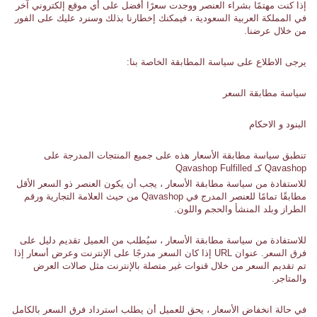
إذا كنت مهتمًا بشراء العنصر ووجدت سعرًا أفضل على أي موقع إلكتروني آخر
في المملكة العربية السعودية ، فيمكنك إخطارنا بذلك وسنرد عليك على الفور
من خلال عرضنا.
يرجى الاطلاع على سياسة المطابقة الخاصة بنا:
سياسة مطابقة السعر
البنود و الاحكام
تنطبق سياسة مطابقة الأسعار هذه على جميع المنتجات المدرجة على
Qavashop كـ Qavashop Fulfilled
للاستفادة من سياسة مطابقة الأسعار ، يجب أن يكون العنصر ذو السعر الأقل
مطابقًا تمامًا للعنصر المدرج في Qavashop من حيث العلامة التجارية ورقم
الطراز وبلد المنشأ والحجم واللون.
للاستفادة من سياسة مطابقة الأسعار ، سيُطلب من العميل تقديم دليل على
فرق السعر. عنوان URL إذا كان السعر مدرجًا على الإنترنت وعرض أسعار إذا
تم تقديم السعر من خلال قنوات غير متصلة بالإنترنت مثل صالات العرض
والمتاجر.
في حالة انخفاض الأسعار ، يحق للعميل أن يطلب استرداد فرق السعر بالكامل